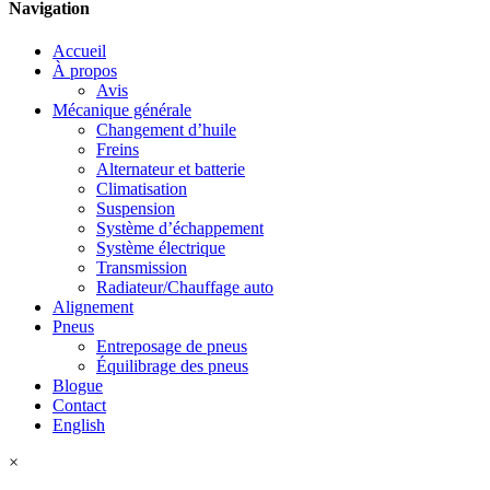
Navigation
Accueil
À propos
Avis
Mécanique générale
Changement d’huile
Freins
Alternateur et batterie
Climatisation
Suspension
Système d’échappement
Système électrique
Transmission
Radiateur/Chauffage auto
Alignement
Pneus
Entreposage de pneus
Équilibrage des pneus
Blogue
Contact
English
×