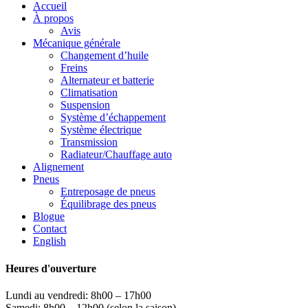
Accueil
À propos
Avis
Mécanique générale
Changement d’huile
Freins
Alternateur et batterie
Climatisation
Suspension
Système d’échappement
Système électrique
Transmission
Radiateur/Chauffage auto
Alignement
Pneus
Entreposage de pneus
Équilibrage des pneus
Blogue
Contact
English
Heures d'ouverture
Lundi au vendredi: 8h00 – 17h00
Samedi: 8h00 – 12h00 (selon la saison)