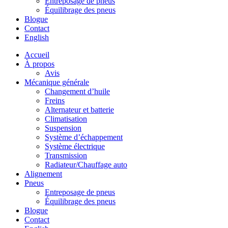
Entreposage de pneus
Équilibrage des pneus
Blogue
Contact
English
Accueil
À propos
Avis
Mécanique générale
Changement d’huile
Freins
Alternateur et batterie
Climatisation
Suspension
Système d’échappement
Système électrique
Transmission
Radiateur/Chauffage auto
Alignement
Pneus
Entreposage de pneus
Équilibrage des pneus
Blogue
Contact